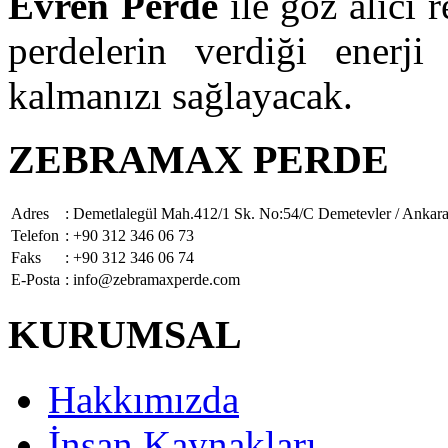
Evren Perde
ile göz alıcı r
perdelerin verdiği enerji
kalmanızı sağlayacak.
ZEBRAMAX PERDE
Adres
: Demetlalegül Mah.412/1 Sk. No:54/C Demetevler / Ankar
Telefon
: +90 312 346 06 73
Faks
: +90 312 346 06 74
E-Posta
: info@zebramaxperde.com
KURUMSAL
Hakkımızda
İnsan Kaynakları