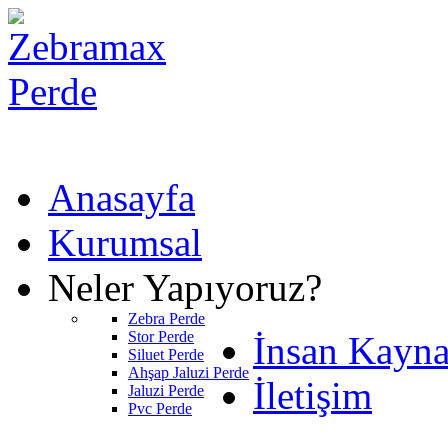
Anasayfa
Kurumsal
Neler Yapıyoruz?
Zebra Perde
Stor Perde
İnsan Kayna
Siluet Perde
Ahşap Jaluzi Perde
İletişim
Jaluzi Perde
Pvc Perde