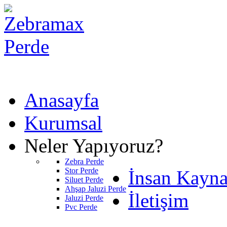
Anasayfa
Kurumsal
Neler Yapıyoruz?
Zebra Perde
Stor Perde
İnsan Kayna
Siluet Perde
Ahşap Jaluzi Perde
İletişim
Jaluzi Perde
Pvc Perde