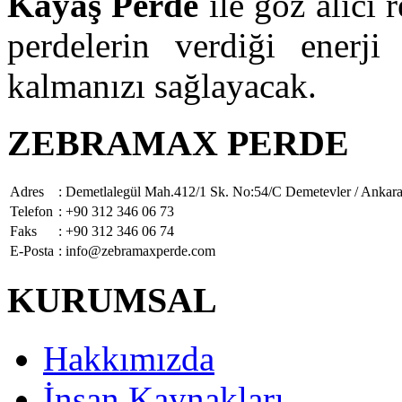
Kayaş Perde
ile göz alıcı r
perdelerin verdiği enerji
kalmanızı sağlayacak.
ZEBRAMAX PERDE
Adres
: Demetlalegül Mah.412/1 Sk. No:54/C Demetevler / Ankar
Telefon
: +90 312 346 06 73
Faks
: +90 312 346 06 74
E-Posta
: info@zebramaxperde.com
KURUMSAL
Hakkımızda
İnsan Kaynakları