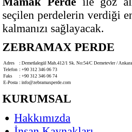
Mamak Perde
ile göz alı
seçilen perdelerin verdiği e
kalmanızı sağlayacak.
ZEBRAMAX PERDE
Adres
: Demetlalegül Mah.412/1 Sk. No:54/C Demetevler / Ankar
Telefon
: +90 312 346 06 73
Faks
: +90 312 346 06 74
E-Posta
: info@zebramaxperde.com
KURUMSAL
Hakkımızda
İnsan Kaynakları