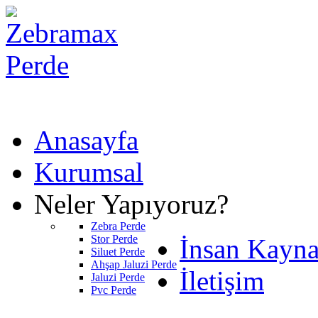
Anasayfa
Kurumsal
Neler Yapıyoruz?
Zebra Perde
Stor Perde
İnsan Kayna
Siluet Perde
Ahşap Jaluzi Perde
İletişim
Jaluzi Perde
Pvc Perde