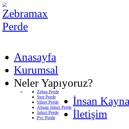
Anasayfa
Kurumsal
Neler Yapıyoruz?
Zebra Perde
Stor Perde
İnsan Kayna
Siluet Perde
Ahşap Jaluzi Perde
İletişim
Jaluzi Perde
Pvc Perde