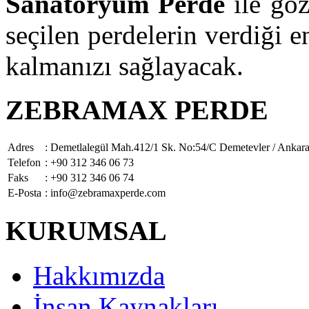
Sanatoryum Perde
ile göz
seçilen perdelerin verdiği e
kalmanızı sağlayacak.
ZEBRAMAX PERDE
Adres
: Demetlalegül Mah.412/1 Sk. No:54/C Demetevler / Ankar
Telefon
: +90 312 346 06 73
Faks
: +90 312 346 06 74
E-Posta
: info@zebramaxperde.com
KURUMSAL
Hakkımızda
İnsan Kaynakları